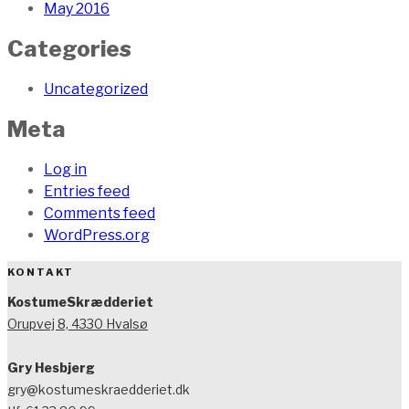
May 2016
Categories
Uncategorized
Meta
Log in
Entries feed
Comments feed
WordPress.org
KONTAKT
KostumeSkrædderiet
Orupvej 8, 4330 Hvalsø
Gry Hesbjerg
gry@kostumeskraedderiet.dk