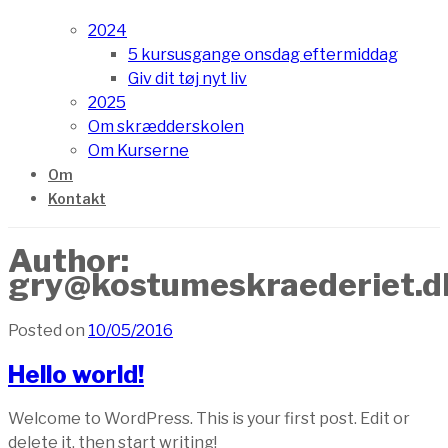
2024
5 kursusgange onsdag eftermiddag
Giv dit tøj nyt liv
2025
Om skrædderskolen
Om Kurserne
Om
Kontakt
Author:
gry@kostumeskraederiet.d
Posted on
10/05/2016
Hello world!
Welcome to WordPress. This is your first post. Edit or
delete it, then start writing!